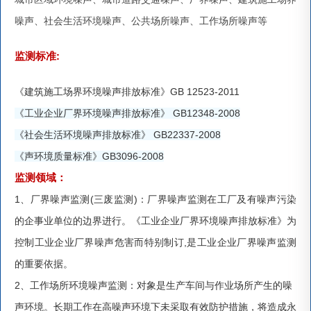
噪声、社会生活环境噪声、公共场所噪声、工作场所噪声等
:
监
测标准
《建筑施工场界环境噪声排放标准》GB 12523-2011
《工业企业厂界环境噪声排放标准》
GB12348-2008
《社会生活环境噪声排放标准》
GB22337-2008
《声环境质量标准》GB3096-2008
监
测
领域
：
1、厂界噪声
监
测(三废
监
测)：厂界噪声
监
测在工厂及有噪声污染
的企事业单位的边界进行。《工业企业厂界环境噪声排放标准》为
控制工业企业厂界噪声危害而特别制订,是工业企业厂界噪声
监
测
的重要依据。
2、
工作场所环境噪声
监
测：对象是生产车间与作业场所产生的噪
声环境。长期工作在高噪声环境下未采取有效防护措施，将造成永