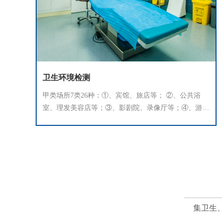
卫生环境检测
甲类场所7类26种：①、宾馆、旅店等； ②、公共浴
室、理发美容店等；③、影剧院、录像厅等；④、游泳
场（馆）、体育馆等；⑤、展览馆、博物馆等；⑥、商
场（店）、书店等；⑦、候诊室等。
集卫生